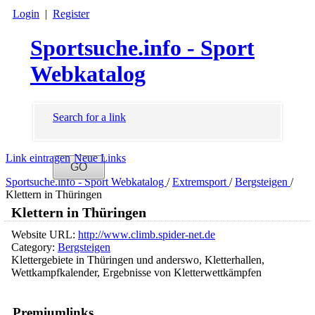
Login
|
Register
Sportsuche.info - Sport
Webkatalog
Search for a link
Link eintragen
Neue Links
Sportsuche.info - Sport Webkatalog
/
Extremsport
/
Bergsteigen
/
Klettern in Thüringen
Klettern in Thüringen
Website URL:
http://www.climb.spider-net.de
Category:
Bergsteigen
Klettergebiete in Thüringen und anderswo, Kletterhallen,
Wettkampfkalender, Ergebnisse von Kletterwettkämpfen
Premiumlinks