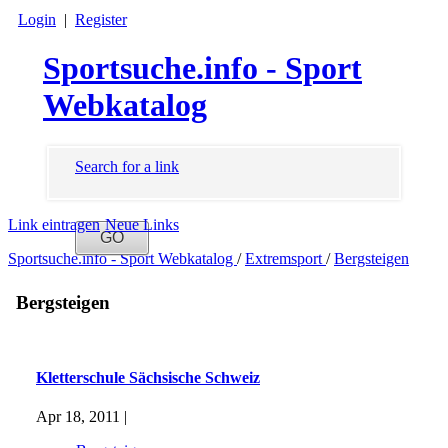
Login
|
Register
Sportsuche.info - Sport
Webkatalog
Search for a link
Link eintragen
Neue Links
Sportsuche.info - Sport Webkatalog
/
Extremsport
/
Bergsteigen
Bergsteigen
Kletterschule Sächsische Schweiz
Apr 18, 2011 |