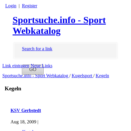
Login
|
Register
Sportsuche.info - Sport
Webkatalog
Search for a link
Link eintragen
Neue Links
Sportsuche.info - Sport Webkatalog
/
Kugelsport
/
Kegeln
Kegeln
KSV Gerbstedt
Aug 18, 2009 |