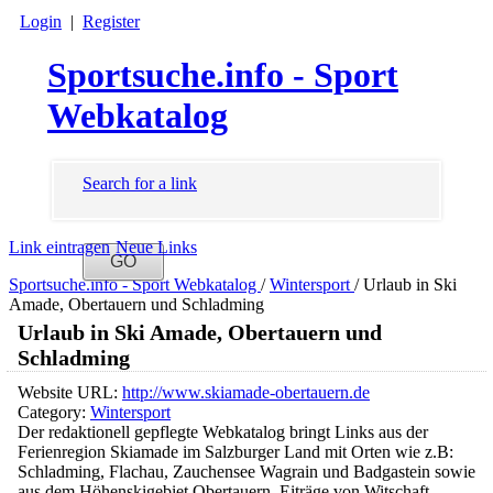
Login
|
Register
Sportsuche.info - Sport
Webkatalog
Search for a link
Link eintragen
Neue Links
Sportsuche.info - Sport Webkatalog
/
Wintersport
/
Urlaub in Ski
Amade, Obertauern und Schladming
Urlaub in Ski Amade, Obertauern und
Schladming
Website URL:
http://www.skiamade-obertauern.de
Category:
Wintersport
Der redaktionell gepflegte Webkatalog bringt Links aus der
Ferienregion Skiamade im Salzburger Land mit Orten wie z.B:
Schladming, Flachau, Zauchensee Wagrain und Badgastein sowie
aus dem Höhenskigebiet Obertauern. Eiträge von Witschaft,