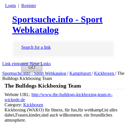
Login
|
Register
Sportsuche.info - Sport
Webkatalog
Search for a link
Link eintragen
Neue Links
Sportsuche.info - Sport Webkatalog
/
Kampfsport
/
Kickboxen
/
The
Bulldogs Kickboxing Team
The Bulldogs Kickboxing Team
Website URL:
http://www.the-bulldogs-kickboxing-team-tv-
wickede.de
Category:
Kickboxen
Kickboxing (WAKO) für fitness, für fun,für wettkampf,ist alles
dabei,Frauen,kinder,sind auch willkommen. ein freundliches
atmosphere.