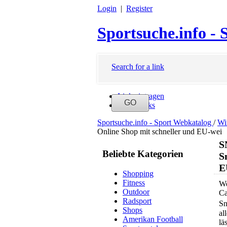
Login
|
Register
Sportsuche.info -
Search for a link
Link eintragen
Neue Links
Sportsuche.info - Sport Webkatalog
/
Wi
Online Shop mit schneller und EU-wei
S
Beliebte Kategorien
S
E
Shopping
Fitness
We
Outdoor
Ca
Radsport
Sn
Shops
al
Amerikan Football
lä