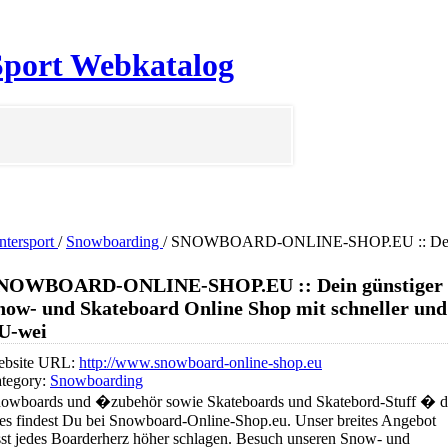
 Sport Webkatalog
ntersport
/
Snowboarding
/
SNOWBOARD-ONLINE-SHOP.EU :: Dein g
NOWBOARD-ONLINE-SHOP.EU :: Dein günstiger
now- und Skateboard Online Shop mit schneller und
U-wei
bsite URL:
http://www.snowboard-online-shop.eu
tegory:
Snowboarding
owboards und �zubehör sowie Skateboards und Skatebord-Stuff � d
les findest Du bei Snowboard-Online-Shop.eu. Unser breites Angebot
sst jedes Boarderherz höher schlagen. Besuch unseren Snow- und