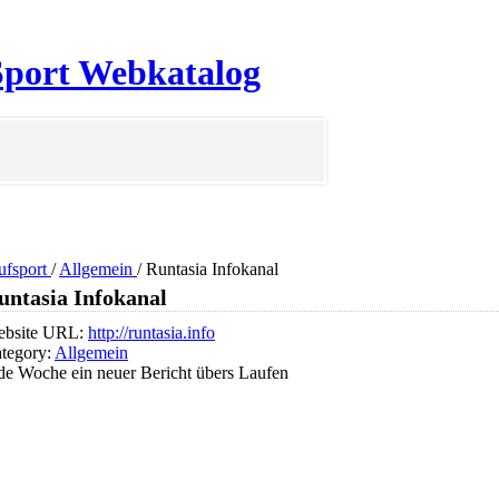
 Sport Webkatalog
ufsport
/
Allgemein
/
Runtasia Infokanal
untasia Infokanal
bsite URL:
http://runtasia.info
tegory:
Allgemein
de Woche ein neuer Bericht übers Laufen