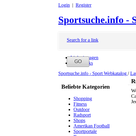
Login
|
Register
Sportsuche.info -
Search for a link
Link eintragen
Neue Links
Sportsuche.info - Sport Webkatalog
/
La
R
Beliebte Kategorien
We
Ca
Shopping
Je
Fitness
Outdoor
Radsport
Shops
Amerikan Football
Sportportale