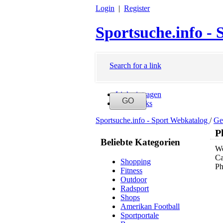
Login
|
Register
Sportsuche.info -
Search for a link
Link eintragen
Neue Links
Sportsuche.info - Sport Webkatalog
/
Ge
P
Beliebte Kategorien
We
Ca
Shopping
Ph
Fitness
Outdoor
Radsport
Shops
Amerikan Football
Sportportale