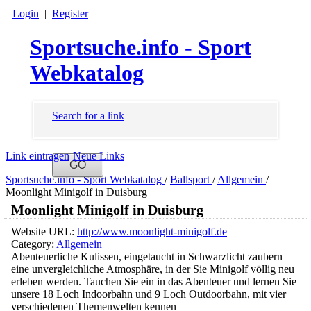
Login
|
Register
Sportsuche.info - Sport
Webkatalog
Search for a link
Link eintragen
Neue Links
Sportsuche.info - Sport Webkatalog
/
Ballsport
/
Allgemein
/
Moonlight Minigolf in Duisburg
Moonlight Minigolf in Duisburg
Website URL:
http://www.moonlight-minigolf.de
Category:
Allgemein
Abenteuerliche Kulissen, eingetaucht in Schwarzlicht zaubern
eine unvergleichliche Atmosphäre, in der Sie Minigolf völlig neu
erleben werden. Tauchen Sie ein in das Abenteuer und lernen Sie
unsere 18 Loch Indoorbahn und 9 Loch Outdoorbahn, mit vier
verschiedenen Themenwelten kennen