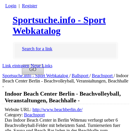
Login
|
Register
Sportsuche.info - Sport
Webkatalog
Search for a link
Link eintragen
Neue Links
Sportsuche.info - Sport Webkatalog
/
Ballsport
/
Beachsport
/
Indoor
Beach Center Berlin - Beachvolleyball, Veranstaltungen, Beachhalle
-
Indoor Beach Center Berlin - Beachvolleyball,
Veranstaltungen, Beachhalle -
Website URL:
http://www.beachberlin.de/
Category:
Beachsport
Das Indoor Beach Center in Berlin Wittenau verfuegt ueber 6
Beachvolleyball-Felder mit beheiztem Sand. Turnierserien fuer
alle, Sauna und Beach-Bar laden in der Beachhalle zum