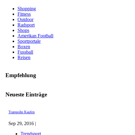
Shopping
Fitness
Outdoor
Radsport
Shops
Amerikan Football
Sportportale
Boxen
Fussball
Reisen
Empfehlung
Neueste Einträge
Trampolin Kaufen
Sep 29, 2016 |
Trendsport