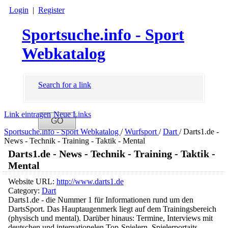
Login
|
Register
Sportsuche.info - Sport
Webkatalog
Search for a link
Link eintragen
Neue Links
Sportsuche.info - Sport Webkatalog
/
Wurfsport
/
Dart
/
Darts1.de -
News - Technik - Training - Taktik - Mental
Darts1.de - News - Technik - Training - Taktik -
Mental
Website URL:
http://www.darts1.de
Category:
Dart
Darts1.de - die Nummer 1 für Informationen rund um den
DartsSport. Das Hauptaugenmerk liegt auf dem Trainingsbereich
(physisch und mental). Darüber hinaus: Termine, Interviews mit
deutschen und internationelen Top-Spielern, Spielerportaits,