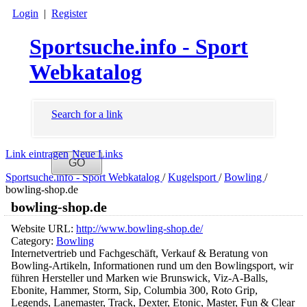
Login
|
Register
Sportsuche.info - Sport
Webkatalog
Search for a link
Link eintragen
Neue Links
Sportsuche.info - Sport Webkatalog
/
Kugelsport
/
Bowling
/
bowling-shop.de
bowling-shop.de
Website URL:
http://www.bowling-shop.de/
Category:
Bowling
Internetvertrieb und Fachgeschäft, Verkauf & Beratung von
Bowling-Artikeln, Informationen rund um den Bowlingsport, wir
führen Hersteller und Marken wie Brunswick, Viz-A-Balls,
Ebonite, Hammer, Storm, Sip, Columbia 300, Roto Grip,
Legends, Lanemaster, Track, Dexter, Etonic, Master, Fun & Clear